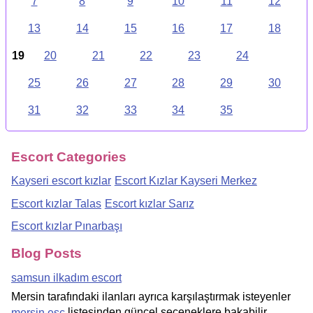
7
8
9
10
11
12
13
14
15
16
17
18
19
20
21
22
23
24
25
26
27
28
29
30
31
32
33
34
35
Escort Categories
Kayseri escort kızlar
Escort Kızlar Kayseri Merkez
Escort kızlar Talas
Escort kızlar Sarız
Escort kızlar Pınarbaşı
Blog Posts
samsun ilkadım escort
Mersin tarafındaki ilanları ayrıca karşılaştırmak isteyenler
listesinden güncel seçeneklere bakabilir.
mersin esc