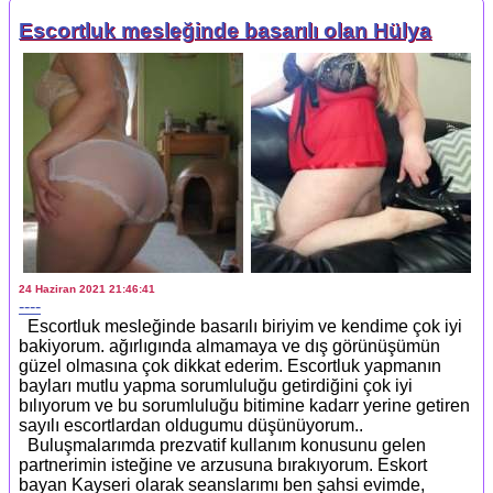
Escortluk mesleğinde basarılı olan Hülya
24 Haziran 2021 21:46:41
----
Escortluk mesleğinde basarılı biriyim ve kendime çok iyi
bakiyorum. ağırlıgında almamaya ve dış görünüşümün
güzel olmasına çok dikkat ederim. Escortluk yapmanın
bayları mutlu yapma sorumluluğu getirdiğini çok iyi
bılıyorum ve bu sorumluluğu bitimine kadarr yerine getiren
sayılı escortlardan oldugumu düşünüyorum..
Buluşmalarımda prezvatif kullanım konusunu gelen
partnerimin isteğine ve arzusuna bırakıyorum. Eskort
bayan Kayseri olarak seanslarımı ben şahsi evimde,