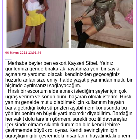
06 Mayıs 2021 13:01:49
----
Merhaba beyler ben eskort Kayseri Sibel. Yalnız
günlerinizi geride bırakarak hayatınıza yeni bir sayfa
açmanıza yardımcı olacak, kendinizden geçeceğiniz
huzurlu anları size en iyi halde yaşatıp yanımdan mutlu bir
biçimde ayrılmanızı sağlayacağım.
Hırslı bir escortum elde etmek istediğim şeyler için çok
uğraş veririm ve sonun bunu başaran olmak isterim. Hırslı
yanımı genelde mutlu olabilmek için kullanırım hayatın
bana getirdiği kötü sürprizleri aşabilmem konusunda bu
yönüm benim en büyük yardımcımdır diyebilirim. Bardağın
her vakit dolu tarafını görmem, sürekli pozitif davranışlar
içerisinde olmam sıkıntılı durumları bile kendi lehime
çevirmemde büyük rol oynar. Kendi sevinçliyim için
uğraştığım gibi çevremdeki insanların, hayatımdaki önem