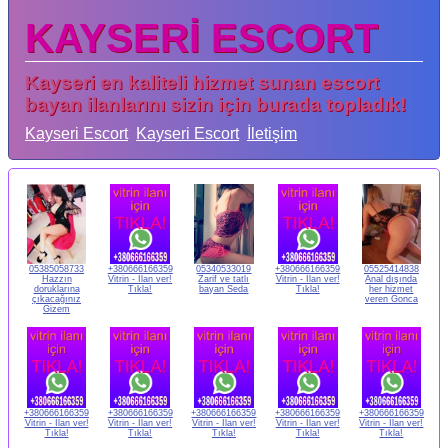
KAYSERİ ESCORT
Kayseri en kaliteli hizmet sunan escort
bayan ilanlarını sizin için burada topladık!
Kayseri Escort
Kayseri Escort
İletişim
05385058733
+380666166359
05340533019
+380666166359
05525414838
Hazzın
Vitrin - İlan ver!
Zarif ve tatlı
Vitrin - İlan ver!
Anal dışında
doruklarına
Tıkla!
bayan Seda
Tıkla!
her hizmet
çıkacağınız
veren Gonca
Gizem
+380666166359
+380666166359
+380666166359
+380666166359
+380666166359
Vitrin - İlan ver!
Vitrin - İlan ver!
Vitrin - İlan ver!
Vitrin - İlan ver!
Vitrin - İlan ver!
Tıkla!
Tıkla!
Tıkla!
Tıkla!
Tıkla!