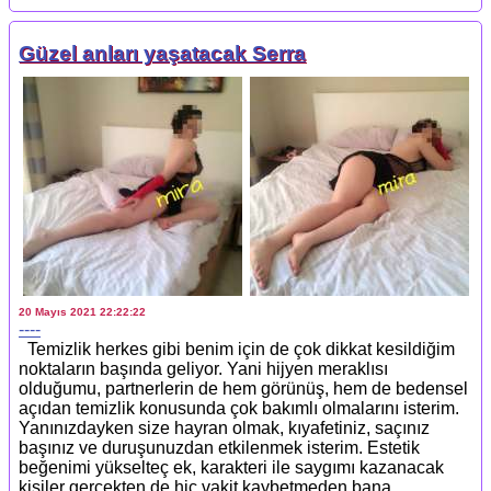
Güzel anları yaşatacak Serra
20 Mayıs 2021 22:22:22
----
Temizlik herkes gibi benim için de çok dikkat kesildiğim
noktaların başında geliyor. Yani hijyen meraklısı
olduğumu, partnerlerin de hem görünüş, hem de bedensel
açıdan temizlik konusunda çok bakımlı olmalarını isterim.
Yanınızdayken size hayran olmak, kıyafetiniz, saçınız
başınız ve duruşunuzdan etkilenmek isterim. Estetik
beğenimi yükselteç ek, karakteri ile saygımı kazanacak
kişiler gerçekten de hiç vakit kaybetmeden bana