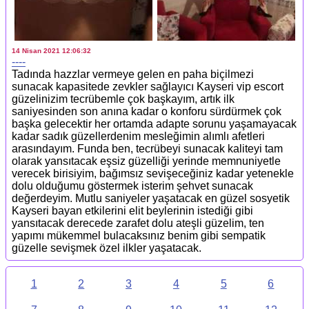
14 Nisan 2021 12:06:32
----
Tadında hazzlar vermeye gelen en paha biçilmezi
sunacak kapasitede zevkler sağlayıcı Kayseri vip escort
güzelinizim tecrübemle çok başkayım, artık ilk
saniyesinden son anına kadar o konforu sürdürmek çok
başka gelecektir her ortamda adapte sorunu yaşamayacak
kadar sadık güzellerdenim mesleğimin alımlı afetleri
arasındayım. Funda ben, tecrübeyi sunacak kaliteyi tam
olarak yansıtacak eşsiz güzelliği yerinde memnuniyetle
verecek birisiyim, bağımsız sevişeceğiniz kadar yetenekle
dolu olduğumu göstermek isterim şehvet sunacak
değerdeyim. Mutlu saniyeler yaşatacak en güzel sosyetik
Kayseri bayan etkilerini elit beylerinin istediği gibi
yansıtacak derecede zarafet dolu ateşli güzelim, ten
yapımı mükemmel bulacaksınız benim gibi sempatik
güzelle sevişmek özel ilkler yaşatacak.
1
2
3
4
5
6