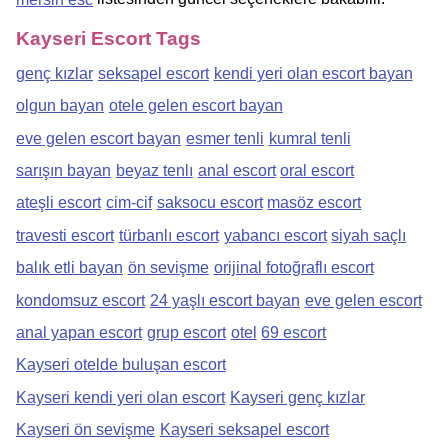
Kayseri Escort Tags
genç kızlar
seksapel escort
kendi yeri olan escort bayan
olgun bayan
otele gelen escort bayan
eve gelen escort bayan
esmer tenli
kumral tenli
sarışın bayan
beyaz tenlı
anal escort
oral escort
ateşli escort
cim-cif
saksocu escort
masöz escort
travesti escort
türbanlı escort
yabancı escort
siyah saçlı
balık etli bayan
ön sevişme
orijinal fotoğraflı escort
kondomsuz escort
24 yaşlı escort bayan
eve gelen escort
anal yapan escort
grup escort
otel
69 escort
Kayseri otelde buluşan escort
Kayseri kendi yeri olan escort
Kayseri genç kızlar
Kayseri ön sevişme
Kayseri seksapel escort