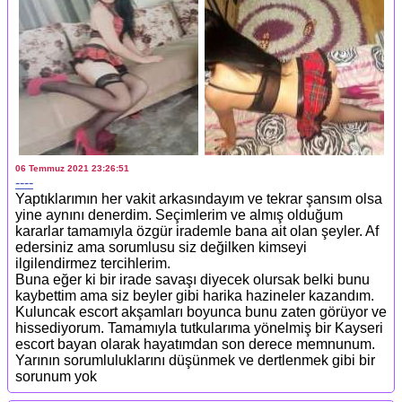
06 Temmuz 2021 23:26:51
----
Yaptıklarımın her vakit arkasındayım ve tekrar şansım olsa
yine aynını denerdim. Seçimlerim ve almış olduğum
kararlar tamamıyla özgür irademle bana ait olan şeyler. Af
edersiniz ama sorumlusu siz değilken kimseyi
ilgilendirmez tercihlerim.
Buna eğer ki bir irade savaşı diyecek olursak belki bunu
kaybettim ama siz beyler gibi harika hazineler kazandım.
Kuluncak escort akşamları boyunca bunu zaten görüyor ve
hissediyorum. Tamamıyla tutkularıma yönelmiş bir Kayseri
escort bayan olarak hayatımdan son derece memnunum.
Yarının sorumluluklarını düşünmek ve dertlenmek gibi bir
sorunum yok