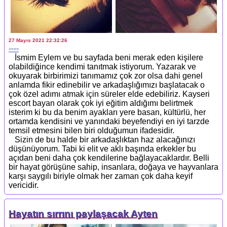
27 Mayıs 2021 22:32:26
----
İsmim Eylem ve bu sayfada beni merak eden kişilere
olabildiğince kendimi tanıtmak istiyorum. Yazarak ve
okuyarak birbirimizi tanımamız çok zor olsa dahi genel
anlamda fikir edinebilir ve arkadaşlığımızı başlatacak o
çok özel adımı atmak için süreler elde edebiliriz. Kayseri
escort bayan olarak çok iyi eğitim aldığımı belirtmek
isterim ki bu da benim ayakları yere basan, kültürlü, her
ortamda kendisini ve yanındaki beyefendiyi en iyi tarzde
temsil etmesini bilen biri olduğumun ifadesidir.
Sizin de bu halde bir arkadaşlıktan haz alacağınızı
düşünüyorum. Tabi ki elit ve aklı başında erkekler bu
açıdan beni daha çok kendilerine bağlayacaklardır. Belli
bir hayat görüşüne sahip, insanlara, doğaya ve hayvanlara
karşı saygılı biriyle olmak her zaman çok daha keyif
vericidir.
Hayatın sırrını paylaşacak Ayten