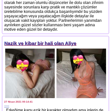
olarak her zaman olumlu düşünceler ile dolu olan zihnim
sayesinde sorunlara karşı pratik ve mantıklı çözümler
üretebilme konusunda oldukça başarılıyımdır bu yüzden
yaşayacağım veya yaşatacağım ilişkide detaylar ile
oluşacak vakit kayıpları yoktur. Partnerlerimin yanımdan
ayrılırken güzel sözler kullanması beni yaşam adına
motive eden güzel bir detaydır.
Nazik ve kibar bir hali olan Aliye
27 Nisan 2021 00:14:41
----
Erkeğime karşı ezik bir karakter olmadım ama iplerin de