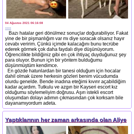
04 Ağustos 2021 06:16:08
----
Bazı hatalar geri dönülmez sonuçlar doğurabiliyor. Fakat
yine de bir pişmanlığım var mı diye soracak olsanız hayır
cevabı veririm. Çünkü içimde kalacağını bunu tecrübe
ederek görmek çok daha faydalı diye düşünüyorum.
Öğrencilikte bildiğiniz gibi en çok ihtiyaç duyduğunuz şey
para oluyor. Bunun için bir yöntem bulduğumu
düşünmüştüm kendimce.
En gözde hatunlardan bir tanesi olduğum için hocalar
dahil olmak üzere herkesin gözleri benim vücudumda
olurdu genelde. Bende inadına eteğimi kıvırır açabildiğim
kadar açardım. Tutkulu ve azgın bir Kayseri escort kız
olduğumu söylemeliyim doğrusu. Aşırı istekli escort
oluşumdan dolayı adımın çıkmasından çok korksam bile
dayanamıyordum adeta.
Yaptıklarının her zaman arkasında olan Aliye